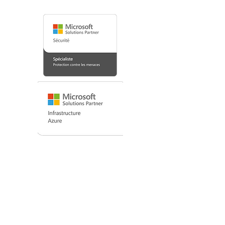
Koasec - Siège social
(450) 499-6050
3
131, boul. d
e la Concorde,
Suite
306
,
Laval,
H7E 4W4, Québec, Canada